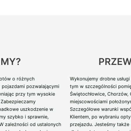
IMY?
PRZEW
iotów o różnych
Wykonujemy drobne usługi 
y pojazdami pozwalającymi
tym w szczególności pomię
niając przy tym wysokie
Świętochłowice, Chorzów, G
. Zabezpieczamy
miejscowościami położonym
ypadkowe uszkodzenie w
Szczegółowe warunki wspó
my szybko i sprawnie,
Klientem, po wybraniu opt
 W zależności od ustalonych
przejazdu. Jesteśmy takż