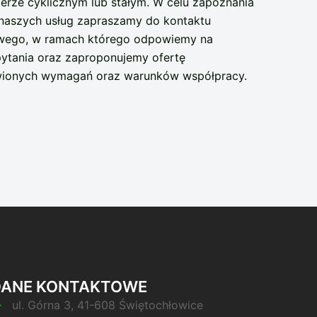
erze cyklicznym lub stałym. W celu zapoznania
 naszych usług zapraszamy do kontaktu
lowego, w ramach którego odpowiemy na
pytania oraz zaproponujemy ofertę
wionych wymagań oraz warunków współpracy.
DANE KONTAKTOWE
ul. Górna 3, 41-608 Świętochłowice