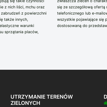
dują się takie czynności
zwłaszcza zleceń o charakt
e z nich liści, mchu oraz
się ze szczegółową ofertą
e zabrudzeń z powierzchni
telefonicznego lub e-mai
ę także innych,
wszystkie pojawiające się 
elastyczne warunki
dostosowaną do przedsta
su sprzątania placów,
UTRZYMANIE TERENÓW
ZIELONYCH