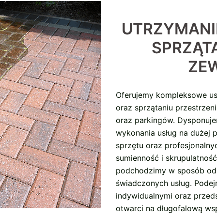
UTRZYMANI
SPRZĄTA
ZE
Oferujemy kompleksowe usł
oraz sprzątaniu przestrzen
oraz parkingów. Dysponuj
wykonania usług na dużej p
sprzętu oraz profesjonalny
sumienność i skrupulatność
podchodzimy w sposób odp
świadczonych usług. Pode
indywidualnymi oraz przeds
otwarci na długofalową ws